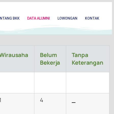
NTANG BKK
DATA ALUMNI
LOWONGAN
KONTAK
Wirausaha
Belum
Tanpa
Bekerja
Keterangan
1
4
_