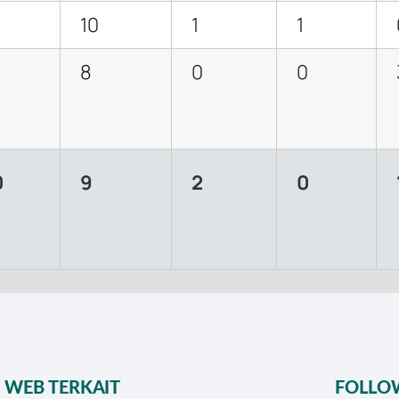
10
1
1
8
0
0
0
9
2
0
WEB TERKAIT
FOLLO