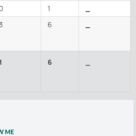
0
1
_
3
6
_
1
6
_
W ME