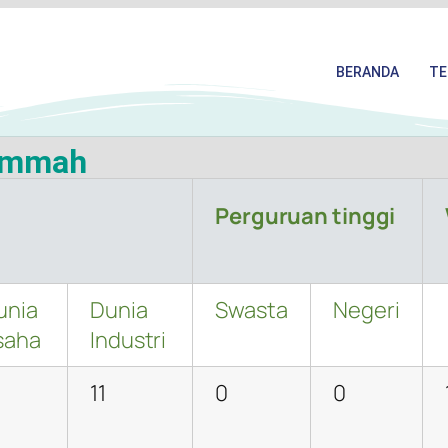
BERANDA
TE
 Ummah
Perguruan tinggi
unia
Dunia
Swasta
Negeri
saha
Industri
11
0
0