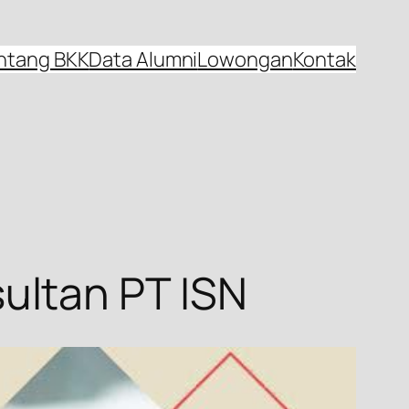
ntang BKK
Data Alumni
Lowongan
Kontak
ultan PT ISN