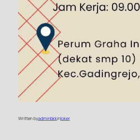
Written by
adminbkk
in
loker